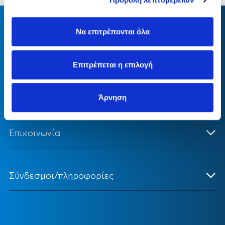
Να επιτρέπονται όλα
Επιτρέπεται η επιλογή
15ο χλμ. Θεσσαλονίκης – Περαίας
company@intersalonica.gr
Άρνηση
Επικοινωνία
Κεντρικά Γραφεία
Σύνδεσμοι/πληροφορίες
Επικοινωνήστε Μαζί μας
Ένωση Ασφαλιστών Β. Ελλάδος
Υποβολή Αιτιάσεων - Παραπόνων