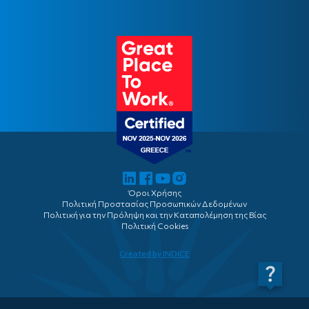
Θεσμικό Πλαίσιο Ιδιωτικής Ασφάλισης (ΤτΕ)
Γραφείο Τύπου
Ιστορική Αναδρομή Ασφάλισης
Συνεργαζόμενες Επιχειρήσεις
Όροι Χρήσης
Πολιτική Προστασίας Προσωπικών Δεδομένων
Πολιτική για την Πρόληψη και την Καταπολέμηση της Βίας
Πολιτική Cookies
Created by INDICE