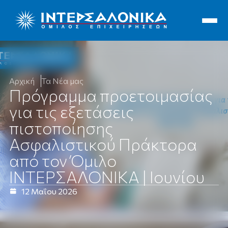
Ιντερσαλόνικα
Αρχική
Τα Νέα μας
Πρόγραμμα προετοιμασίας
για τις εξετάσεις
πιστοποίησης
Ασφαλιστικού Πράκτορα
από τον Όμιλο
ΙΝΤΕΡΣΑΛΟΝΙΚΑ | Ιουνίου
12 Μαΐου 2026