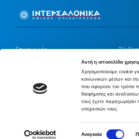
Επικοινωνία
Σύνδεσ
Αυτή η ιστοσελίδα χρησι
Κεντρικά Γραφεία
Ένωση 
Χρησιμοποιούμε cookie γι
κοινωνικών μέσων και τη
Επικοινωνήστε Μαζί μας
Θεσμικ
που αφορούν τον τρόπο π
(ΤτΕ)
διαφήμισης και αναλύσεων
Υποβολή Αιτιάσεων - Παραπόνων
τους έχετε παραχωρήσει ή
Ιστορι
υπηρεσιών τους.
Γραφείο Τύπου
Συνεργ
Επιλογή
Αναγκαία
Π
συγκατάθεσης