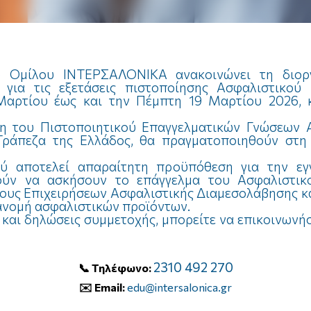
ρωμή Δανείου
Σκάφος Αναψυχής
υση
κπαίδευση
κπαίδευση
κπαίδευση
κπαίδευση
κπαίδευση
κπαίδευση
κπαίδευση
κπαίδευση
κπαίδευση
κπαίδευση
Σταδιοδρομία
Σταδιοδρομία
Σταδιοδρομία
Σταδιοδρομία
Σταδιοδρομία
Σταδιοδρομία
Σταδιοδρομία
Σταδιοδρομία
Σταδιοδρομία
Σταδιοδρομία
Αστική Ευθύνη
τερα
κπαίδευση
Σταδιοδρομία
Αστική Ευθύνη και Ίδιες Ζημίες
Εκπαιδευτικό κέντρο
υ Ομίλου ΙΝΤΕΡΣΑΛΟΝΙΚΑ ανακοινώνει τη διο
Εκπαιδευτικό κέντρο
 για τις εξετάσεις πιστοποίησης Ασφαλιστικο
Μαρτίου έως και την Πέμπτη 19 Μαρτίου 2026, 
κπαίδευση
Σταδιοδρομία
κπαίδευση
Σταδιοδρομία
ση του Πιστοποιητικού Επαγγελματικών Γνώσεων
Τράπεζα της Ελλάδος, θα πραγματοποιηθούν στη
Εκπαιδευτικό κέντρο
Εκπαιδευτικό κέντρο
ού αποτελεί απαραίτητη προϋπόθεση για την εγ
ύν να ασκήσουν το επάγγελμα του Ασφαλιστικο
κπαίδευση
Σταδιοδρομία
Εκπαιδευτικό κέντρο
κπαίδευση
Σταδιοδρομία
ους Επιχειρήσεων Ασφαλιστικής Διαμεσολάβησης κ
ιανομή ασφαλιστικών προϊόντων.
 και δηλώσεις συμμετοχής, μπορείτε να επικοινωνήσ
κπαίδευση
Σταδιοδρομία
2310 492 270
📞
Τηλέφωνο:
✉️
Email:
edu@intersalonica.gr