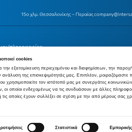
15ο χλμ. Θεσσαλονίκης – Περαίας
company@intersa
μοι/πληροφορίες
μοποιεί cookies
Ασφαλιστών Β. Ελλάδος
α την εξατομίκευση περιεχομένου και διαφημίσεων, την παροχ
ν ανάλυση της επισκεψιμότητάς μας. Επιπλέον, μοιραζόμαστε 
ό Πλαίσιο Ιδιωτικής Ασφάλισης
ου χρησιμοποιείτε τον ιστότοπό μας με συνεργάτες κοινωνικώ
, οι οποίοι ενδεχομένως να τις συνδυάσουν με άλλες πληροφο
 τις οποίες έχουν συλλέξει σε σχέση με την από μέρους σας χ
κή Αναδρομή Ασφάλισης
αζόμενες Επιχειρήσεις
ροτιμήσεις
Στατιστικά
Εμπορική