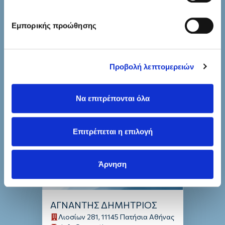
(AUTO MAKRHS)
Κύπρου 8, 11253 Ωροπός Αθήνας
Εμπορικής προώθησης
automakrhs@yahoo.gr
6980238169
2295074949
Προβολή λεπτομερειών
Να επιτρέπονται όλα
Επιτρέπεται η επιλογή
Οδηγίες πλοήγησης
Άρνηση
ΑΓΝΑΝΤΗΣ ΔΗΜΗΤΡΙΟΣ
Λιοσίων 281, 11145 Πατήσια Αθήνας