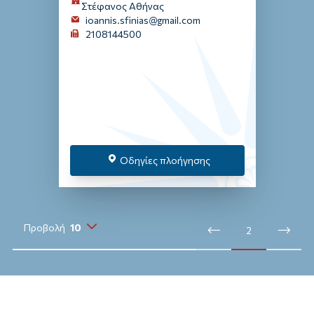
Στέφανος Αθήνας
ioannis.sfinias@gmail.com
2108144500
Οδηγίες πλοήγησης
Προβολή
10
2
10
20
30