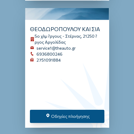
ΘΕΟΔΩΡΟΠΟΥΛΟΥ ΚΑΙ ΣΙΑ
5ο χλμ ?ργους - Στέρνας, 21250 ?
ργος Αργολίδας
service1@theauto.gr
6936800246
2751091884
Οδηγίες πλοήγησης