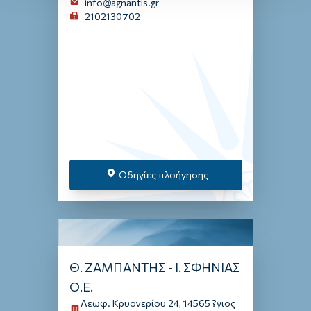
info@agnantis.gr
2102130702
Οδηγίες πλοήγησης
Θ. ΖΑΜΠΑΝΤΗΣ - Ι. ΣΦΗΝΙΑΣ
Ο.Ε.
Λεωφ. Κρυονερίου 24, 14565 ?γιος