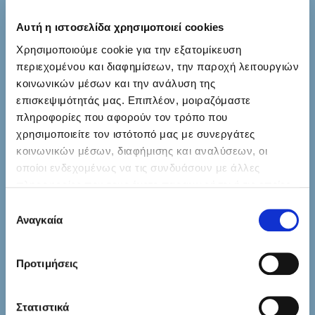
ΜΟΛΩΝΗΣ ΔΗΜΗΤΡΙΟΣ
2ο χλμ ?ρτας - Αγρινίου, 47100 ?ρτα
Αυτή η ιστοσελίδα χρησιμοποιεί cookies
molonis_dimitris@yahoo.gr
6972886052
Χρησιμοποιούμε cookie για την εξατομίκευση
2681079115
περιεχομένου και διαφημίσεων, την παροχή λειτουργιών
κοινωνικών μέσων και την ανάλυση της
επισκεψιμότητάς μας. Επιπλέον, μοιραζόμαστε
πληροφορίες που αφορούν τον τρόπο που
χρησιμοποιείτε τον ιστότοπό μας με συνεργάτες
κοινωνικών μέσων, διαφήμισης και αναλύσεων, οι
οποίοι ενδεχομένως να τις συνδυάσουν με άλλες
πληροφορίες που τους έχετε παραχωρήσει ή τις οποίες
έχουν συλλέξει σε σχέση με την από μέρους σας χρήση
Επιλογή
Οδηγίες πλοήγησης
των υπηρεσιών τους.
Αναγκαία
συγκατάθεσης
Προτιμήσεις
ΜΑΚΡΗΣ Δ. ΓΕΩΡΓΙΟΣ
Στατιστικά