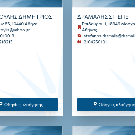
ΚΟΥΛΗΣ ΔΗΜΗΤΡΙΟΣ
ΔΡΑΜΑΛΗΣ ΣΤ. ΕΠΕ
ων 85, 10440 Αθήνα
Επιδαύρου 1, 18346 Μοσχ
akoylis@yahoo.gr
Αθήνας
010013
stefanos.dramalis@dramali
218213
2104250101
Οδηγίες πλοήγησης
Οδηγίες πλοήγησ