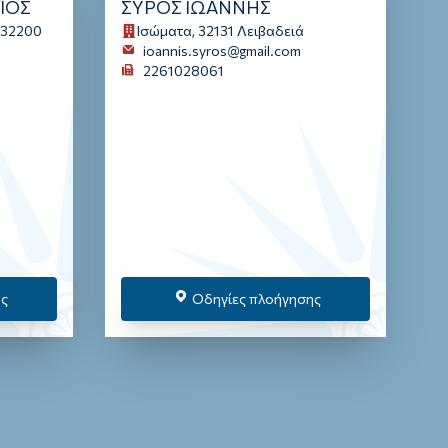
ΙΟΣ
ΣΥΡΟΣ ΙΩΑΝΝΗΣ
 32200
Ισώματα, 32131 Λειβαδειά
ioannis.syros@gmail.com
2261028061
ης
Οδηγίες πλοήγησης