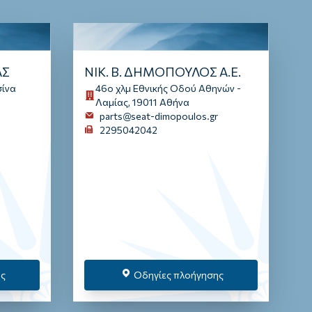
Λοιπά
Αστική Ευθύνη
Φωτοβολταϊκά
Νέα & Ανακοινώσεις
ΑΣ
ΝΙΚ. Β. ΔΗΜΟΠΟΥΛΟΣ Α.Ε.
Νέα & Ανακοινώσεις
σίνα
46ο χλμ Εθνικής Οδού Αθηνών -
Λαμίας, 19011 Αθήνα
parts@seat-dimopoulos.gr
2295042042
Νέα & Ανακοινώσεις
Νέα & Ανακοινώσεις
Νέα & Ανακοινώσεις
ης
Οδηγίες πλοήγησης