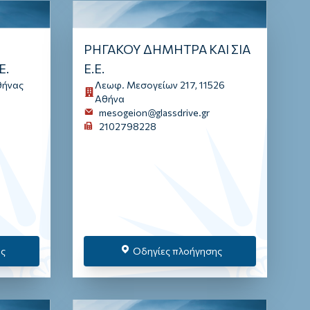
ΡΗΓΑΚΟΥ ΔΗΜΗΤΡΑ ΚΑΙ ΣΙΑ
Ε.
Ε.Ε.
θήνας
Λεωφ. Μεσογείων 217, 11526
Αθήνα
mesogeion@glassdrive.gr
2102798228
ης
Οδηγίες πλοήγησης