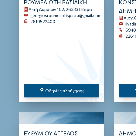
ΡΟΥΜΕΛΙΩΤΗ ΒΑΣΙΛΙΚΗ
ΚΩΝΣ
Ακτή Δυμαίων 102, 26333 Πάτρα
ΔΗΜΗ
georgiosroumeliotispatra@gmail.com
Αισχύ
2610522400
livad
694
2261
Οδηγίες πλοήγησης
ΕΥΘΥΜΙΟΥ ΑΓΓΕΛΟΣ
ΔΗΜΟΠ