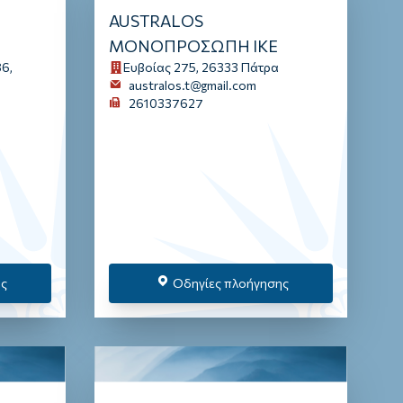
AUSTRALOS
ΜΟΝΟΠΡΟΣΩΠΗ ΙΚΕ
6,
Ευβοίας 275, 26333 Πάτρα
australos.t@gmail.com
2610337627
ης
Οδηγίες πλοήγησης