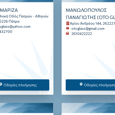
 ΜΑΡΙΖΑ
ΜΑΝΩΛΟΠΟΥΛΟΣ
θνική Οδός Πατρών - Αθηνών
ΠΑΝΑΓΙΩΤΗΣ (OTO GL
26226 Πάτρα
Αγίου Ανδρέου 144, 26222
asglass@yahoo.com
otoglass@gmail.com
432700
2610422222
Οδηγίες πλοήγησης
Οδηγίες πλοήγησ