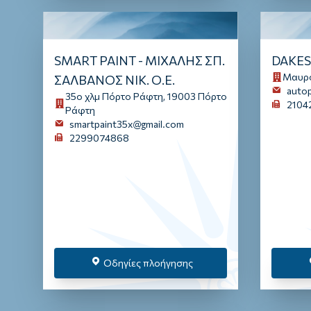
SMART PAINT - ΜΙΧΑΛΗΣ ΣΠ.
DAKES
Μαυρο
ΣΑΛΒΑΝΟΣ ΝΙΚ. Ο.Ε.
autop
35ο χλμ Πόρτο Ράφτη, 19003 Πόρτο
2104
Ράφτη
smartpaint35x@gmail.com
2299074868
Οδηγίες πλοήγησης