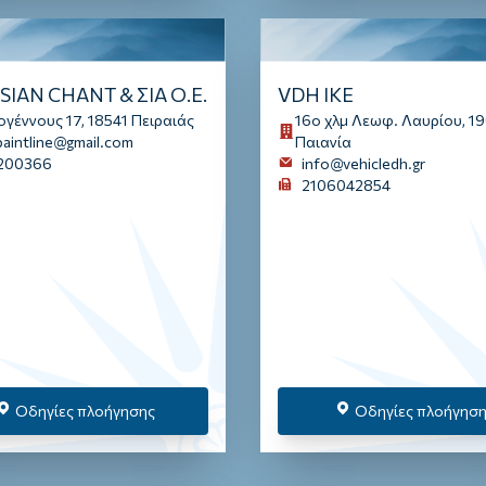
SIAN CHANT & ΣΙΑ Ο.Ε.
VDH IKE
γέννους 17, 18541 Πειραιάς
16ο χλμ Λεωφ. Λαυρίου, 1
aintline@gmail.com
Παιανία
200366
info@vehicledh.gr
2106042854
Οδηγίες πλοήγησης
Οδηγίες πλοήγησ