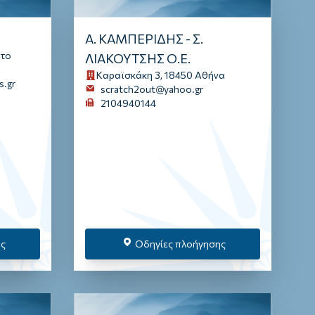
Α. ΚΑΜΠΕΡΙΔΗΣ - Σ.
άτο
ΛΙΑΚΟΥΤΣΗΣ Ο.Ε.
Καραϊσκάκη 3, 18450 Αθήνα
s.gr
scratch2out@yahoo.gr
2104940144
ης
Οδηγίες πλοήγησης