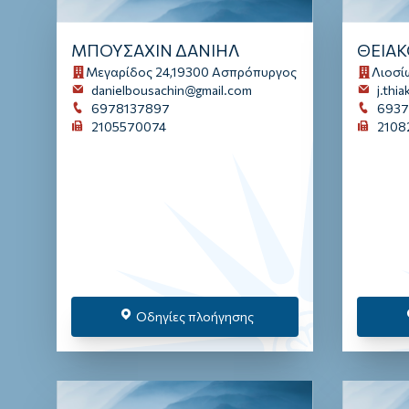
ΜΠΟΥΣΑΧΙΝ ΔΑΝΙΗΛ
ΘΕΙΑ
Μεγαρίδος 24,19300 Ασπρόπυργος
Λιοσί
danielbousachin@gmail.com
j.thi
6978137897
6937
2105570074
2108
Οδηγίες πλοήγησης