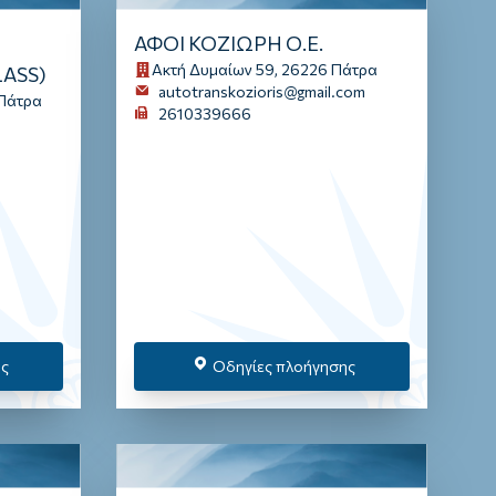
ΑΦΟΙ ΚΟΖΙΩΡΗ Ο.Ε.
Ακτή Δυμαίων 59, 26226 Πάτρα
ASS)
autotranskozioris@gmail.com
 Πάτρα
2610339666
ης
Οδηγίες πλοήγησης