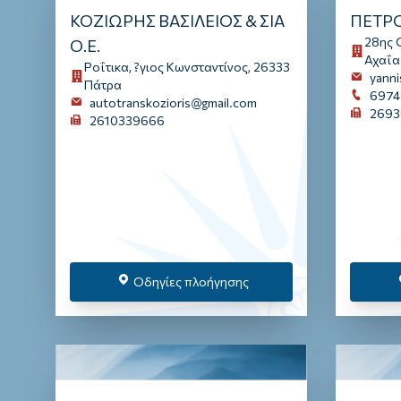
ΚΟΖΙΩΡΗΣ ΒΑΣΙΛΕΙΟΣ & ΣΙΑ
ΠΕΤΡ
28ης 
Ο.Ε.
Αχαΐα
Ροΐτικα, ?γιος Κωνσταντίνος, 26333
yann
Πάτρα
6974
autotranskozioris@gmail.com
2693
2610339666
Οδηγίες πλοήγησης