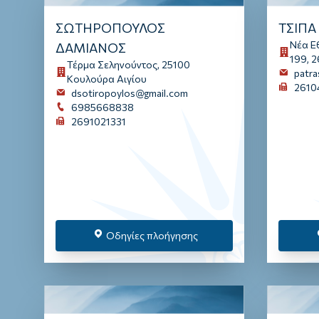
ΣΩΤΗΡΟΠΟΥΛΟΣ
ΤΣΙΠΑ
Νέα Ε
ΔΑΜΙΑΝΟΣ
199, 
Τέρμα Σεληνούντος, 25100
patr
Κουλούρα Αιγίου
2610
dsotiropoylos@gmail.com
6985668838
2691021331
Οδηγίες πλοήγησης