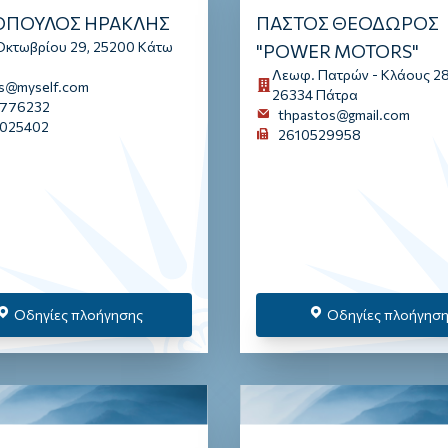
ΟΠΟΥΛΟΣ ΗΡΑΚΛΗΣ
ΠΑΣΤΟΣ ΘΕΟΔΩΡΟΣ
Οκτωβρίου 29, 25200 Κάτω
"POWER MOTORS"
Λεωφ. Πατρών - Κλάους 28
is@myself.com
26334 Πάτρα
776232
thpastos@gmail.com
025402
2610529958
Οδηγίες πλοήγησης
Οδηγίες πλοήγησ