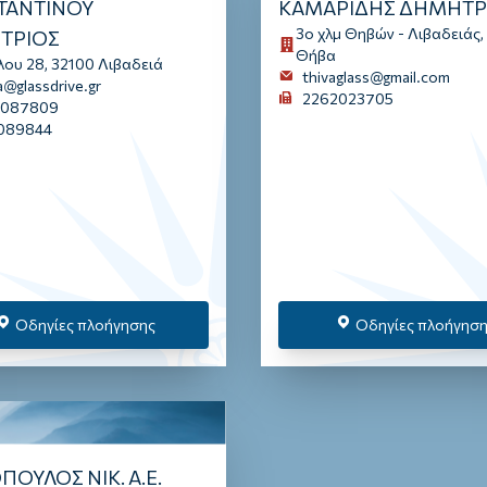
ΤΑΝΤΙΝΟΥ
ΚΑΜΑΡΙΔΗΣ ΔΗΜΗΤΡ
3ο χλμ Θηβών - Λιβαδειάς,
ΤΡΙΟΣ
Θήβα
λου 28, 32100 Λιβαδειά
thivaglass@gmail.com
ia@glassdrive.gr
2262023705
8087809
089844
Οδηγίες πλοήγησης
Οδηγίες πλοήγησ
ΟΥΛΟΣ ΝΙΚ. Α.Ε.