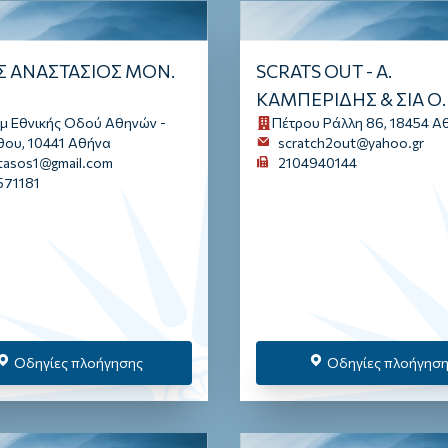
 ΑΝΑΣΤΑΣΙΟΣ ΜΟΝ.
SCRATS OUT - Α.
ΚΑΜΠΕΡΙΔΗΣ & ΣΙΑ Ο.
λμ Εθνικής Οδού Αθηνών -
Πέτρου Ράλλη 86, 18454 Α
θου, 10441 Αθήνα
scratch2out@yahoo.gr
stasos1@gmail.com
2104940144
571181
Οδηγίες πλοήγησης
Οδηγίες πλοήγησ