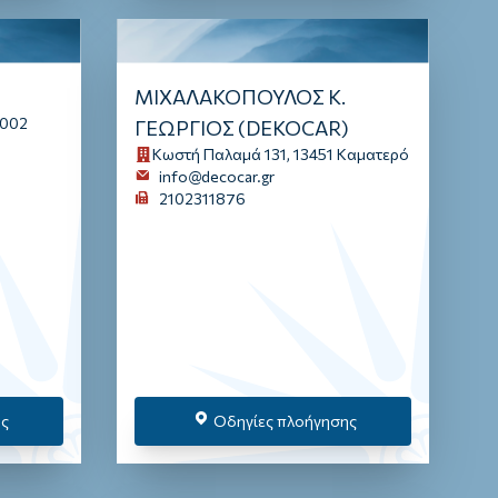
ΜΙΧΑΛΑΚΟΠΟΥΛΟΣ Κ.
9002
ΓΕΩΡΓΙΟΣ (DEKOCAR)
Κωστή Παλαμά 131, 13451 Καματερό
info@decocar.gr
2102311876
ης
Οδηγίες πλοήγησης