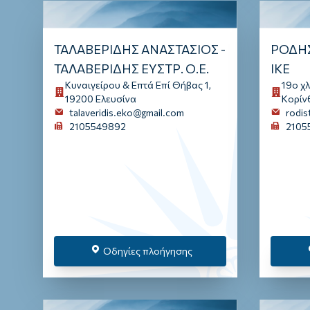
ΤΑΛΑΒΕΡΙΔΗΣ ΑΝΑΣΤΑΣΙΟΣ -
ΡΟΔΗΣ
ΤΑΛΑΒΕΡΙΔΗΣ ΕΥΣΤΡ. Ο.Ε.
ΙΚΕ
Κυναιγείρου & Επτά Επί Θήβας 1,
19ο χ
19200 Ελευσίνα
Κορίν
talaveridis.eko@gmail.com
rodi
2105549892
2105
Οδηγίες πλοήγησης