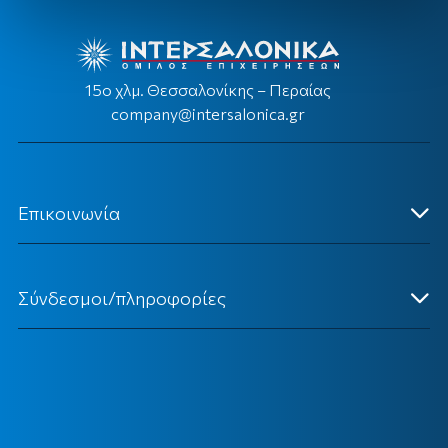
15ο χλμ. Θεσσαλονίκης – Περαίας
company@intersalonica.gr
Επικοινωνία
Κεντρικά Γραφεία
Σύνδεσμοι/πληροφορίες
Επικοινωνήστε Μαζί μας
Ένωση Ασφαλιστών Β. Ελλάδος
Υποβολή Αιτιάσεων - Παραπόνων
Θεσμικό Πλαίσιο Ιδιωτικής Ασφάλισης (ΤτΕ)
Γραφείο Τύπου