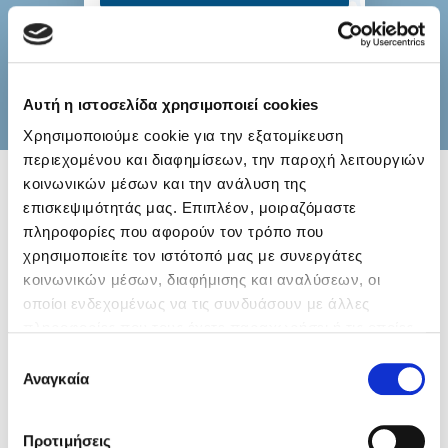
Προβολή
30
1
Αυτή η ιστοσελίδα χρησιμοποιεί cookies
10
20
Χρησιμοποιούμε cookie για την εξατομίκευση
περιεχομένου και διαφημίσεων, την παροχή λειτουργιών
30
κοινωνικών μέσων και την ανάλυση της
επισκεψιμότητάς μας. Επιπλέον, μοιραζόμαστε
Η Έδρα μας
πληροφορίες που αφορούν τον τρόπο που
Η έδρα μας αποτελεί το κέντρο της
χρησιμοποιείτε τον ιστότοπό μας με συνεργάτες
επιχειρηματικής μας δραστηριότητας. Βρίσκεται
κοινωνικών μέσων, διαφήμισης και αναλύσεων, οι
ο
οποίοι ενδεχομένως να τις συνδυάσουν με άλλες
στο 15
χλμ. Θεσσαλονίκης – Περαίας,
πληροφορίες που τους έχετε παραχωρήσει ή τις οποίες
καταλαμβάνοντας ιδιόκτητους χώρους 8.000
έχουν συλλέξει σε σχέση με την από μέρους σας χρήση
τετραγωνικών μέτρων.
Επιλογή
των υπηρεσιών τους.
Αναγκαία
συγκατάθεσης
Στις σύγχρονες εγκαταστάσεις μας
απασχολούνται περισσότεροι από 300
εργαζόμενοι, δίνοντας αξία στο όραμά μας.
Προτιμήσεις