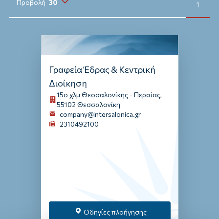
Προβολή
30
Σταθμοί Οδικής Βοήθειας
1
10
Σταθμοί Φόρτισης
20
30
Ιατρικές Υπηρεσίες
Γραφεία Έδρας & Κεντρική
Διοίκηση
15ο χλμ Θεσσαλονίκης - Περαίας,
55102 Θεσσαλονίκη
company@intersalonica.gr
2310492100
Οδηγίες πλοήγησης