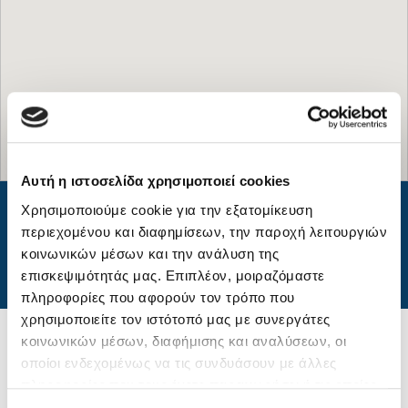
Αυτή η ιστοσελίδα χρησιμοποιεί cookies
Χρησιμοποιούμε cookie για την εξατομίκευση
περιεχομένου και διαφημίσεων, την παροχή λειτουργιών
κοινωνικών μέσων και την ανάλυση της
επισκεψιμότητάς μας. Επιπλέον, μοιραζόμαστε
πληροφορίες που αφορούν τον τρόπο που
χρησιμοποιείτε τον ιστότοπό μας με συνεργάτες
κοινωνικών μέσων, διαφήμισης και αναλύσεων, οι
οποίοι ενδεχομένως να τις συνδυάσουν με άλλες
Η Έδρα μας
πληροφορίες που τους έχετε παραχωρήσει ή τις οποίες
Η έδρα μας αποτελεί το κέντρο της
έχουν συλλέξει σε σχέση με την από μέρους σας χρήση