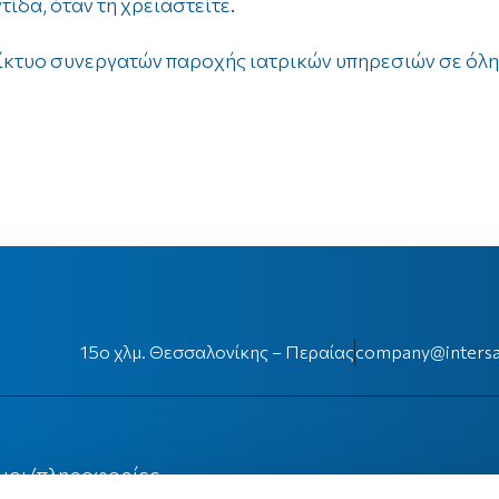
ίδα, όταν τη χρειαστείτε.
δίκτυο συνεργατών παροχής ιατρικών υπηρεσιών σε όλη 
.
15ο χλμ. Θεσσαλονίκης – Περαίας
company@intersa
μοι/πληροφορίες