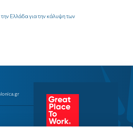
την Ελλάδα για την κάλυψη των
lonica.gr