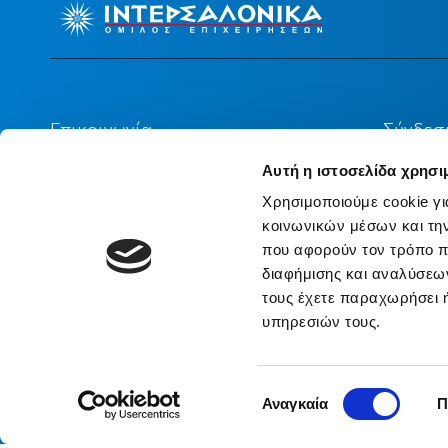
Επικοινωνία
Σύνδεσ
Αυτή η ιστοσελίδα χρησι
Κεντρικά Γραφεία
Ένωση 
Χρησιμοποιούμε cookie γι
κοινωνικών μέσων και τη
Επικοινωνήστε Μαζί μας
Θεσμικ
που αφορούν τον τρόπο π
(ΤτΕ)
διαφήμισης και αναλύσεων
Υποβολή Αιτιάσεων - Παραπόνων
τους έχετε παραχωρήσει ή
Ιστορι
υπηρεσιών τους.
Γραφείο Τύπου
Συνεργ
Επιλογή
Αναγκαία
Π
συγκατάθεσης