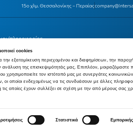
15ο χλμ. Θεσσαλονίκης – Περαίας
company@intersa
μοι/πληροφορίες
μοποιεί cookies
Ασφαλιστών Β. Ελλάδος
α την εξατομίκευση περιεχομένου και διαφημίσεων, την παροχ
ν ανάλυση της επισκεψιμότητάς μας. Επιπλέον, μοιραζόμαστε 
ό Πλαίσιο Ιδιωτικής Ασφάλισης
ου χρησιμοποιείτε τον ιστότοπό μας με συνεργάτες κοινωνικώ
, οι οποίοι ενδεχομένως να τις συνδυάσουν με άλλες πληροφο
 τις οποίες έχουν συλλέξει σε σχέση με την από μέρους σας χ
κή Αναδρομή Ασφάλισης
αζόμενες Επιχειρήσεις
ροτιμήσεις
Στατιστικά
Εμπορική