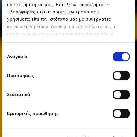
επισκεψιμότητάς μας. Επιπλέον, μοιραζόμαστε
πληροφορίες που αφορούν τον τρόπο που
χρησιμοποιείτε τον ιστότοπό μας με συνεργάτες
κοινωνικών μέσων, διαφήμισης και αναλύσεων, οι
οποίοι ενδεχομένως να τις συνδυάσουν με άλλες
πληροφορίες που τους έχετε παραχωρήσει ή τις οποίες
έχουν συλλέξει σε σχέση με την από μέρους σας χρήση
Επιλογή
των υπηρεσιών τους.
Αναγκαία
συγκατάθεσης
Προτιμήσεις
Στατιστικά
Εμπορικής προώθησης