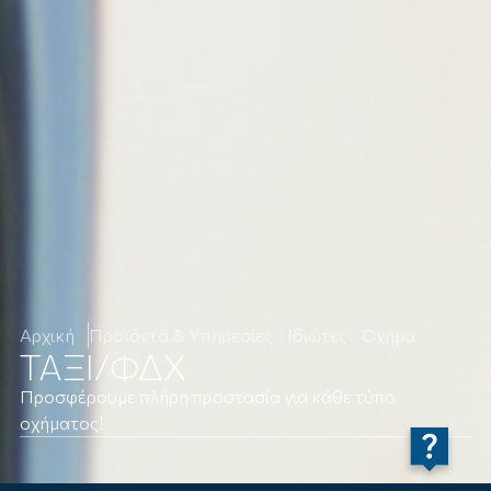
Αρχική
Προϊόντα & Υπηρεσίες
Ιδιώτες
Όχημα
ΤΑΞΙ/ΦΔΧ
Προσφέρουμε πλήρη προστασία για κάθε τύπο
οχήματος!