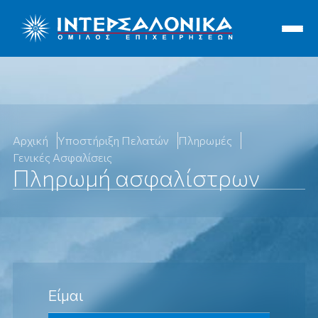
Ιντερσαλόνικα
Αρχική
Υποστήριξη Πελατών
Πληρωμές
Γενικές Ασφαλίσεις
Πληρωμή ασφαλίστρων
Είμαι