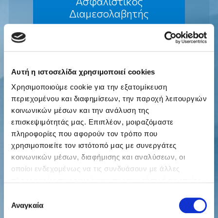
Ασφαλιστικός
Διαμεσολαβητής
Αυτή η ιστοσελίδα χρησιμοποιεί cookies
Επόμενο βήμα
Χρησιμοποιούμε cookie για την εξατομίκευση
περιεχομένου και διαφημίσεων, την παροχή λειτουργιών
κοινωνικών μέσων και την ανάλυση της
επισκεψιμότητάς μας. Επιπλέον, μοιραζόμαστε
πληροφορίες που αφορούν τον τρόπο που
χρησιμοποιείτε τον ιστότοπό μας με συνεργάτες
κοινωνικών μέσων, διαφήμισης και αναλύσεων, οι
οποίοι ενδεχομένως να τις συνδυάσουν με άλλες
πληροφορίες που τους έχετε παραχωρήσει ή τις οποίες
έχουν συλλέξει σε σχέση με την από μέρους σας χρήση
Επιλογή
των υπηρεσιών τους.
Αναγκαία
συγκατάθεσης