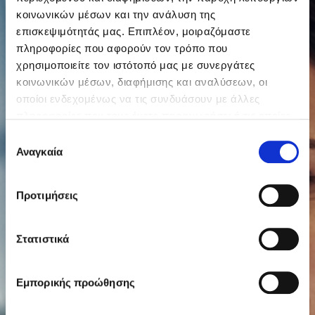
κοινωνικών μέσων και την ανάλυση της
επισκεψιμότητάς μας. Επιπλέον, μοιραζόμαστε
πληροφορίες που αφορούν τον τρόπο που
χρησιμοποιείτε τον ιστότοπό μας με συνεργάτες
κοινωνικών μέσων, διαφήμισης και αναλύσεων, οι
οποίοι ενδεχομένως να τις συνδυάσουν με άλλες
πληροφορίες που τους έχετε παραχωρήσει ή τις οποίες
έχουν συλλέξει σε σχέση με την από μέρους σας χρήση
Επιλογή
των υπηρεσιών τους.
Αναγκαία
συγκατάθεσης
Προτιμήσεις
Στατιστικά
Εμπορικής προώθησης