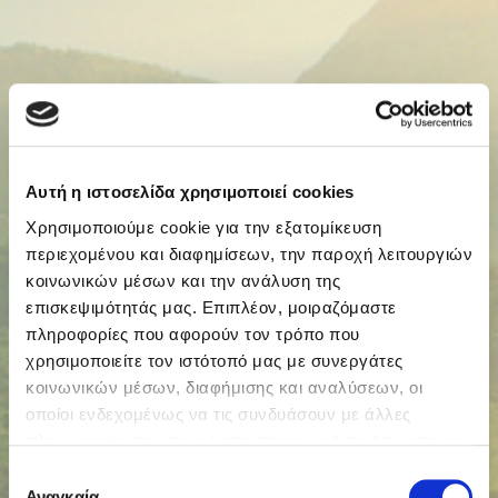
Αυτή η ιστοσελίδα χρησιμοποιεί cookies
Χρησιμοποιούμε cookie για την εξατομίκευση
περιεχομένου και διαφημίσεων, την παροχή λειτουργιών
κοινωνικών μέσων και την ανάλυση της
επισκεψιμότητάς μας. Επιπλέον, μοιραζόμαστε
πληροφορίες που αφορούν τον τρόπο που
χρησιμοποιείτε τον ιστότοπό μας με συνεργάτες
κοινωνικών μέσων, διαφήμισης και αναλύσεων, οι
οποίοι ενδεχομένως να τις συνδυάσουν με άλλες
πληροφορίες που τους έχετε παραχωρήσει ή τις οποίες
έχουν συλλέξει σε σχέση με την από μέρους σας χρήση
Επιλογή
των υπηρεσιών τους.
Αναγκαία