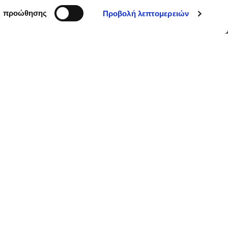
ς προώθησης
Προβολή λεπτομερειών
ει Πλήρη Κάλυψη
άτων, εξασφαλίζοντας ότι η