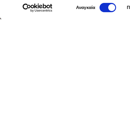
Επιλογή
Αναγκαία
Π
συγκατάθεσης
ΙΝΤΕΡΣΑΛΟΝΙΚΑ Ασφάλ
Το Ασφαλισ
των Φωτοβο
Το ασφαλιστικό μας πρόγραμμα 
επένδυση σας στην ανανεώσιμη ε