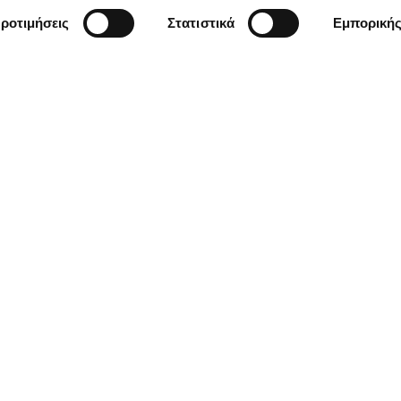
ροτιμήσεις
Στατιστικά
Εμπορική
ιση Φωτοβολταϊκών
τικό Πρόγραμμα που παρέχ
λταϊκών σας!
παρέχει πλήρη κάλυψη των φωτοβολταϊκών σας συστημ
νέργεια είναι πάντα προστατευμένη.