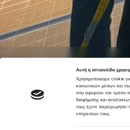
Αρχική
Προϊόντα & Υπηρεσίες
Επιχειρήσεις
Λοιπά
Αυτή η ιστοσελίδα χρησι
Ασφάλιση Φωτοβ
Χρησιμοποιούμε cookie γι
κοινωνικών μέσων και τη
Παροχή πλήρους κάλυψης των φωτοβολταϊκών σας!
που αφορούν τον τρόπο π
διαφήμισης και αναλύσεων
τους έχετε παραχωρήσει ή
υπηρεσιών τους.