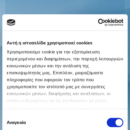
Αυτή η ιστοσελίδα χρησιμοποιεί cookies
Χρησιμοποιούμε cookie για την εξατομίκευση
περιεχομένου και διαφημίσεων, την παροχή λειτουργιών
κοινωνικών μέσων και την ανάλυση της
επισκεψιμότητάς μας. Επιπλέον, μοιραζόμαστε
πληροφορίες που αφορούν τον τρόπο που
χρησιμοποιείτε τον ιστότοπό μας με συνεργάτες
κοινωνικών μέσων, διαφήμισης και αναλύσεων, οι
οποίοι ενδεχομένως να τις συνδυάσουν με άλλες
πληροφορίες που τους έχετε παραχωρήσει ή τις οποίες
έχουν συλλέξει σε σχέση με την από μέρους σας χρήση
Επιλογή
των υπηρεσιών τους.
Αναγκαία
συγκατάθεσης