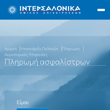
Ιντερσαλόνικα
Αρχική
Υποστήριξη Πελατών
Πληρωμές
Αεροπορικές Υπηρεσίες
Πληρωμή ασφαλίστρων
Είμαι