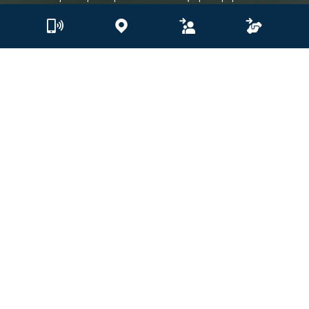
Ασφαλιστικά Προγράμματα Κατοικίας μας!
Το σπίτι μας είναι περισσότερο από μια απλή
περιουσία, είναι ο χώρος όπου δημιουργούμε
αναμνήσεις, το καταφύγιο μας, η ασφάλειά μας. Η