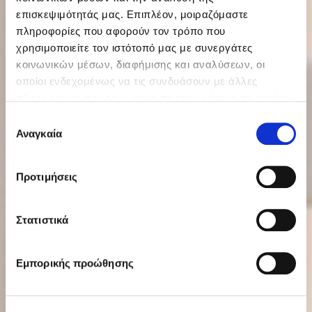
επισκεψιμότητάς μας. Επιπλέον, μοιραζόμαστε
πληροφορίες που αφορούν τον τρόπο που
χρησιμοποιείτε τον ιστότοπό μας με συνεργάτες
κοινωνικών μέσων, διαφήμισης και αναλύσεων, οι
οποίοι ενδεχομένως να τις συνδυάσουν με άλλες
πληροφορίες που τους έχετε παραχωρήσει ή τις οποίες
έχουν συλλέξει σε σχέση με την από μέρους σας χρήση
Επιλογή
των υπηρεσιών τους.
Αναγκαία
συγκατάθεσης
Προτιμήσεις
Στατιστικά
Εμπορικής προώθησης