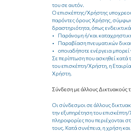
του σε αυτόν.
Ο επισκέπτης/Χρήστης υποχρεούτ
παρόντες όρους Χρήσης, σύμφων
δραστηριότητα, όπως ενδεικτικά,
• Παράνομη ή/και καταχρηστική 
• Παραβίαση πνευματικών δικα
• οποιαδήποτε ενέργεια μπορεί 
Σε περίπτωση που ασκηθεί κατά 
του επισκέπτη/Χρήστη, η Εταιρία
Χρήστη.
Σύνδεση με άλλους Δικτυακούς 
Οι σύνδεσμοι σε άλλους δικτυακ
την εξυπηρέτηση του επισκέπτη/
πληροφορίες που περιέχονται στ
τους. Κατά συνέπεια, η χρήση κα