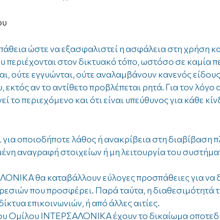
ου
άθεια ώστε να εξασφαλιστεί η ασφάλεια στη χρήση καθ
 περιέχονται στον δικτυακό τόπο, ωστόσο σε καμία πε
, ούτε εγγυώνται, ούτε αναλαμβάνουν κανενός είδους
, εκτός αν το αντίθετο προβλέπεται ρητά. Για τον λόγο
εί το περιεχόμενο και ότι είναι υπεύθυνος για κάθε κί
ι για οποιοδήποτε λάθος ή ανακρίβεια στη διαβίβαση 
ένη αναγραφή στοιχείων ή μη λειτουργία του συστήματ
ΑΛΟΝΙΚΑ θα καταβάλλουν εύλογες προσπάθειες για να 
ηρεσιών που προσφέρει. Παρά ταύτα, η διαθεσιμότητά τ
ίκτυα επικοινωνιών, ή από άλλες αιτίες.
 του Ομίλου ΙΝΤΕΡΣΑΛΟΝΙΚΑ έχουν το δικαίωμα οποτεδή