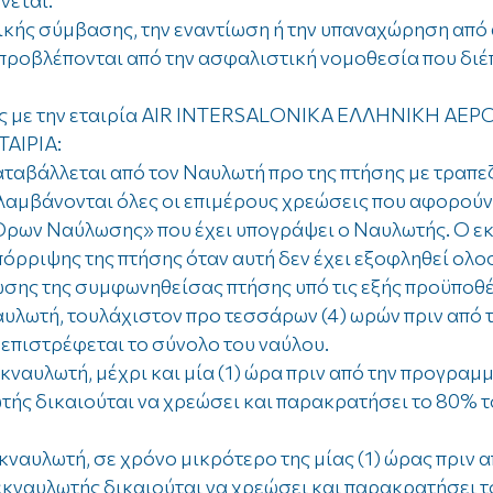
νεται.
ικής σύμβασης, την εναντίωση ή την υπαναχώρηση από 
προβλέπονται από την ασφαλιστική νομοθεσία που διέπε
ις με την εταιρία AIR INTERSALONIKA ΕΛΛΗΝΙΚΗ Α
ΙΡΙΑ:
καταβάλλεται από τον Ναυλωτή προ της πτήσης με τραπε
λαμβάνονται όλες οι επιμέρους χρεώσεις που αφορούν
Όρων Ναύλωσης» που έχει υπογράψει ο Ναυλωτής. Ο εκ
πόρριψης της πτήσης όταν αυτή δεν έχει εξοφληθεί ολ
σης της συμφωνηθείσας πτήσης υπό τις εξής προϋποθέσ
αυλωτή, τουλάχιστον προ τεσσάρων (4) ωρών πριν από
 επιστρέφεται το σύνολο του ναύλου.
εκναυλωτή, μέχρι και μία (1) ώρα πριν από την προγρα
τής δικαιούται να χρεώσει και παρακρατήσει το 80% 
εκναυλωτή, σε χρόνο μικρότερο της μίας (1) ώρας πρι
εκναυλωτής δικαιούται να χρεώσει και παρακρατήσει 