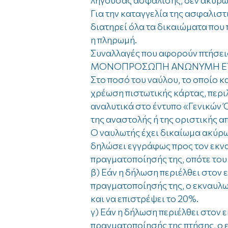
λήγουσας ασφάλισης, δεν ακυρώ
Για την καταγγελία της ασφαλιστ
διατηρεί όλα τα δικαιώματα που 
η πληρωμή.
Συναλλαγές που αφορούν πτήσε
ΜΟΝΟΠΡΟΣΩΠΗ ΑΝΩΝΥΜΗ ΕΤΑ
Στο ποσό του ναύλου, το οποίο 
χρέωση πιστωτικής κάρτας, περι
αναλυτικά στο έντυπο «Γενικών 
της αναστολής ή της οριστικής α
Ο ναυλωτής έχει δικαίωμα ακύρω
δηλώσει εγγράφως προς τον εκν
πραγματοποίησής της, οπότε του
β) Εάν η δήλωση περιέλθει στον 
πραγματοποίησής της, ο εκναυλω
και να επιστρέψει το 20%.
γ) Εάν η δήλωση περιέλθει στον 
πραγματοποίησής της πτήσης, ο 