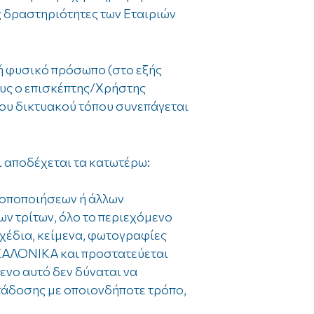
ις δραστηριότητες των Εταιριών
ή φυσικό πρόσωπο (στο εξής
ους ο επισκέπτης/Χρήστης
του δικτυακού τόπου συνεπάγεται
ι αποδέχεται τα κατωτέρω:
ροποποιήσεων ή άλλων
ν τρίτων, όλο το περιεχόμενο
σχέδια, κείμενα, φωτογραφίες
ΕΡΣΑΛΟΝΙΚΑ και προστατεύεται
μενο αυτό δεν δύναται να
ετάδοσης με οποιονδήποτε τρόπο,