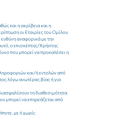
ώς και η ακρίβεια και η
ρίπτωση οι Εταιρίες του Ομίλου
 ευθύνη αναφορικά με την
 αυτό, ο επισκέπτης/Χρήστης
νδυνο που μπορεί να προκαλέσει η
πληροφοριών και/ή εντολών από
ος λόγω ανωτέρας βίας ή για
διασφαλίσουν τη διαθεσιμότητα
ου μπορεί να επηρεάζεται από
ποτε, με ή χωρίς