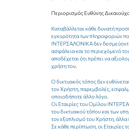
Περιορισμός Ευθύνης Δικαιούχ
Καταβάλλεται κάθε δυνατή προσπ
εγκυρότητα των πληροφοριών που
ΙΝΤΕΡΣΑΛΟΝΙΚΑ δεν δεσμεύονται
ασφάλεια και το περιεχόμενό του
αποδέχεται ότι πρέπει να αξιολογ
χρήση του.
Ο δικτυακός τόπος δεν ευθύνετα
τον Χρήστη, παρεμβολές, εσφαλμ
οποιοδήποτε άλλο λόγο.
Οι Εταιρίες του Ομίλου ΙΝΤΕΡΣ
του δικτυακού τόπου και των υπ
τον εξοπλισμό του Χρήστη, άλλα δ
Σε κάθε περίπτωση, οι Εταιρίες