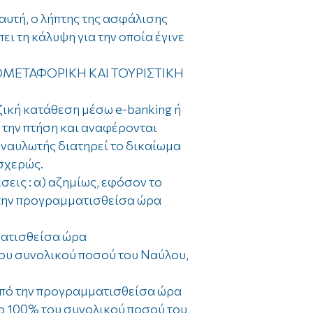
αυτή, ο λήπτης της ασφάλισης
ι τη κάλυψη για την οποία έγινε
ΕΡΟΜΕΤΑΦΟΡΙΚΗ ΚΑΙ ΤΟΥΡΙΣΤΙΚΗ
ζική κατάθεση μέσω e-banking ή
 την πτήση και αναφέρονται
ναυλωτής διατηρεί το δικαίωμα
οσχερώς.
εις : α) αζημίως, εφόσον το
 την προγραμματισθείσα ώρα
μματισθείσα ώρα
του συνολικού ποσού του Ναύλου,
ν από την προγραμματισθείσα ώρα
το 100% του συνολικού ποσού του