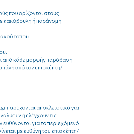
ούς που ορίζονται στους
θε κακόβουλη ή παράνομη
υακού τόπου.
ου.
ει από κάθε μορφής παράβαση
δαπάνη από τον επισκέπτη/
.gr παρέχονται αποκλειστικά για
ναλύουν ή ελέγχουν τις
ν ευθύνονται για το περιεχόμενό
ίνεται με ευθύνη του επισκέπτη/