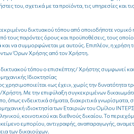
τες του, σχετικά με τα προϊόντα, τις υπηρεσίες και τ
κεκριμένου δικτυακού τόπου από οποιοδήποτε νομικό 
από τους παρόντες όρους και προϋποθέσεις, τους οποί
ά και να συμμορφώνεται με αυτούς. Επιπλέον, η χρήση 
όντων Όρων Χρήσης από τον Χρήστη.
υ δικτυακού τόπου ο επισκέπτης/ Χρήστης συμφωνεί κα
ομηχανικής Ιδιοκτησίας
ς χρησιμοποιείται «ως έχει», χωρίς την δυνατότητα τ
/Χρήστη. Με την επιφύλαξη συγκεκριμένων δικαιωμάτω
πο, όπως ενδεικτικά σήματα, διακριτικά γνωρίσματα, 
 βιομηχανική ιδιοκτησία των Εταιριών του Ομίλου ΙΝΤ
λληνικού, κοινοτικού και διεθνούς δικαίου. Το περιεχό
ντικείμενο εμπορίου, αντιγραφής, αναπαραγωγής, αναμ
εια των δικαιούχων.