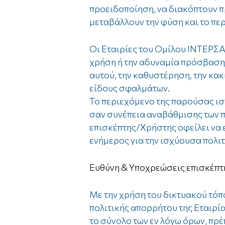
προειδοποίηση, να διακόπτουν πρ
μεταβάλλουν την φύση και το πε
Οι Εταιρίες του Ομίλου ΙΝΤΕΡΣΑ
χρήση ή την αδυναμία πρόσβασης
αυτού, την καθυστέρηση, την κακ
είδους σφαλμάτων.
Το περιεχόμενο της παρούσας ισ
σαν συνέπεια αναβάθμισης των π
επισκέπτης/Χρήστης οφείλει να ε
ενήμερος για την ισχύουσα πολιτ
Ευθύνη & Υποχρεώσεις επισκέπ
Με την χρήση του δικτυακού τόπ
πολιτικής απορρήτου της Εταιρί
το σύνολο των εν λόγω όρων, πρέ