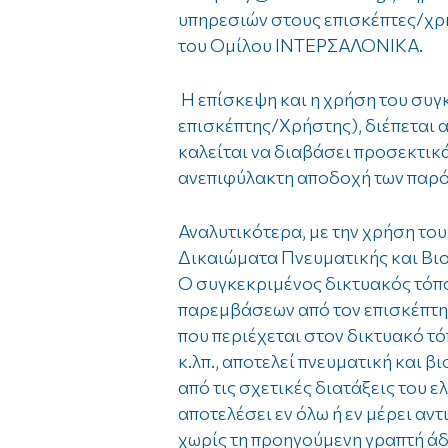
υπηρεσιών στους επισκέπτες/χρήσ
του Ομίλου ΙΝΤΕΡΣΑΛΟΝΙΚΑ.
Η επίσκεψη και η χρήση του συγ
επισκέπτης/Χρήστης), διέπεται 
καλείται να διαβάσει προσεκτικ
ανεπιφύλακτη αποδοχή των παρ
Αναλυτικότερα, με την χρήση το
Δικαιώματα Πνευματικής και Βι
Ο συγκεκριμένος δικτυακός τόπο
παρεμβάσεων από τον επισκέπτη
που περιέχεται στον δικτυακό τό
κ.λπ., αποτελεί πνευματική και
από τις σχετικές διατάξεις του ε
αποτελέσει εν όλω ή εν μέρει α
χωρίς τη προηγούμενη γραπτή άδ