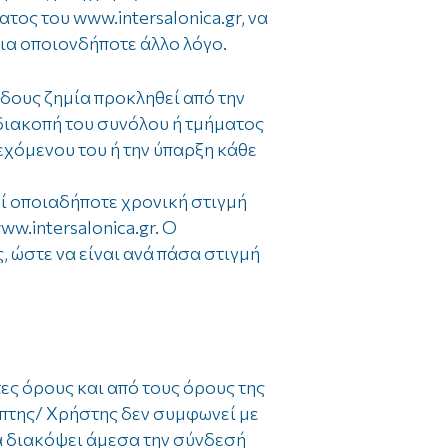
ος του www.intersalonica.gr, να
για οποιονδήποτε άλλο λόγο.
δους ζημία προκληθεί από την
 διακοπή του συνόλου ή τμήματος
εχόμενου του ή την ύπαρξη κάθε
ί οποιαδήποτε χρονική στιγμή
.intersalonica.gr. Ο
, ώστε να είναι ανά πάσα στιγμή
ες όρους και από τους όρους της
έπτης/ Χρήστης δεν συμφωνεί με
να διακόψει άμεσα την σύνδεσή