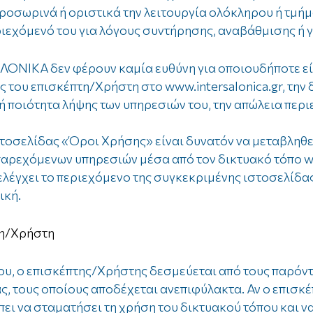
οσωρινά ή οριστικά την λειτουργία ολόκληρου ή τμήματ
ριεχόμενό του για λόγους συντήρησης, αναβάθμισης ή 
ΛΟΝΙΚΑ δεν φέρουν καμία ευθύνη για οποιουδήποτε εί
 του επισκέπτη/Χρήστη στο www.intersalonica.gr, την
ή ποιότητα λήψης των υπηρεσιών του, την απώλεια περι
τοσελίδας «Όροι Χρήσης» είναι δυνατόν να μεταβληθε
αρεχόμενων υπηρεσιών μέσα από τον δικτυακό τόπο www
λέγχει το περιεχόμενο της συγκεκριμένης ιστοσελίδας
ική.
τη/Χρήστη
ου, ο επισκέπτης/Χρήστης δεσμεύεται από τους παρόντ
ας, τους οποίους αποδέχεται ανεπιφύλακτα. Αν ο επισκ
πει να σταματήσει τη χρήση του δικτυακού τόπου και 