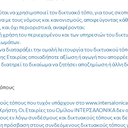
αι να χρησιμοποιεί τον δικτυακό τόπο, για τους σκοπ
α με τους νόμους και κανονισμούς, αποφεύγοντας κά
 και όχι περιοριστικά, αναφέρονται:
χρήση του περιεχομένου και των υπηρεσιών του δικτ
ιωμάτων.
να διαταράξει την ομαλή λειτουργία του δικτυακού τόπ
της Εταιρίας οποιαδήποτε αξίωση ή αγωγή που απορρέ
 διατηρεί το δικαίωμα να ζητήσει αποζημίωση ή άλλη 
τόπους
ούς τόπους που τυχόν υπάρχουν στο www.intersalonica
Χρήστη. Οι Εταιρίες του Ομίλου ΙΝΤΕΡΣΑΛΟΝΙΚΑ δεν α
ους εν λόγω συνδέσμους και δικτυακούς τόπους και δε
ι η πρόσβαση στους συνδεόμενους δικτυακούς τόπους γ