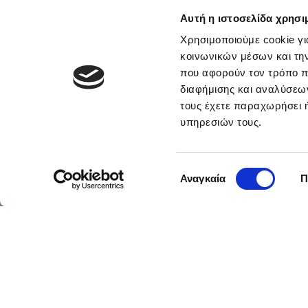
Αρχική
Προϊόντα & Υπηρεσίες
Ιδιώτες
Ζωή
Αυτή η ιστοσελίδα χρησι
Προστασία Οικογέ
Χρησιμοποιούμε cookie γι
κοινωνικών μέσων και τη
Για Ένα Ασφαλές Αύριο!
που αφορούν τον τρόπο π
διαφήμισης και αναλύσεων
τους έχετε παραχωρήσει ή
υπηρεσιών τους.
Επιλογή
Αναγκαία
Π
συγκατάθεσης