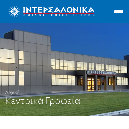
Ιντερσαλόνικα
Αρχική
Κεντρικά Γραφεία