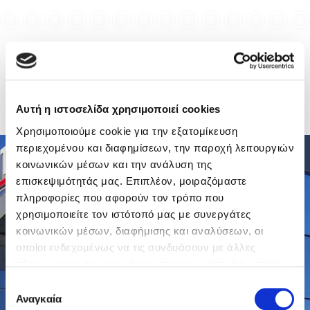
Αυτή η ιστοσελίδα χρησιμοποιεί cookies
Χρησιμοποιούμε cookie για την εξατομίκευση
περιεχομένου και διαφημίσεων, την παροχή λειτουργιών
κοινωνικών μέσων και την ανάλυση της
επισκεψιμότητάς μας. Επιπλέον, μοιραζόμαστε
πληροφορίες που αφορούν τον τρόπο που
χρησιμοποιείτε τον ιστότοπό μας με συνεργάτες
κοινωνικών μέσων, διαφήμισης και αναλύσεων, οι
οποίοι ενδεχομένως να τις συνδυάσουν με άλλες
πληροφορίες που τους έχετε παραχωρήσει ή τις οποίες
έχουν συλλέξει σε σχέση με την από μέρους σας χρήση
Επιλογή
των υπηρεσιών τους.
Αναγκαία
συγκατάθεσης