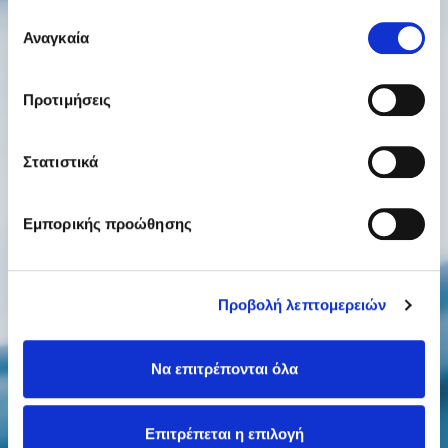
έχουν συλλέξει σε σχέση με την από μέρους σας χρήση
Επιλογή
των υπηρεσιών τους.
Αναγκαία
συγκατάθεσης
Προτιμήσεις
Στατιστικά
Εμπορικής προώθησης
Προβολή λεπτομερειών
Να επιτρέπονται όλα
Επιτρέπεται η επιλογή