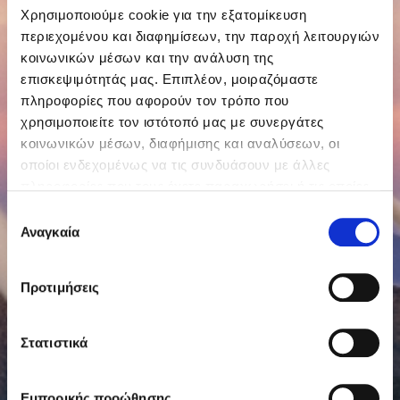
Χρησιμοποιούμε cookie για την εξατομίκευση
περιεχομένου και διαφημίσεων, την παροχή λειτουργιών
κοινωνικών μέσων και την ανάλυση της
επισκεψιμότητάς μας. Επιπλέον, μοιραζόμαστε
πληροφορίες που αφορούν τον τρόπο που
χρησιμοποιείτε τον ιστότοπό μας με συνεργάτες
κοινωνικών μέσων, διαφήμισης και αναλύσεων, οι
οποίοι ενδεχομένως να τις συνδυάσουν με άλλες
πληροφορίες που τους έχετε παραχωρήσει ή τις οποίες
έχουν συλλέξει σε σχέση με την από μέρους σας χρήση
Επιλογή
των υπηρεσιών τους.
Αναγκαία
συγκατάθεσης
Προτιμήσεις
Στατιστικά
Εμπορικής προώθησης