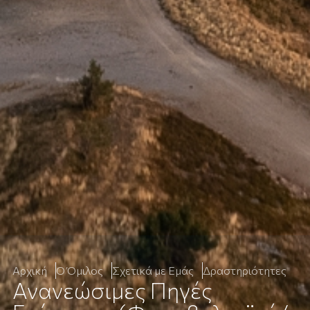
Αρχική
Ο Όμιλος
Σχετικά με Εμάς
Δραστηριότητες
Ανανεώσιμες Πηγές