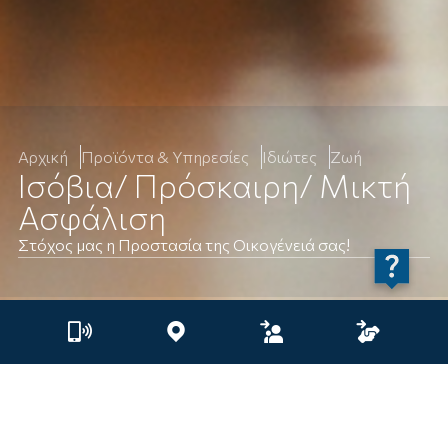
Αρχική
Προϊόντα & Υπηρεσίες
Ιδιώτες
Ζωή
Ισόβια/ Πρόσκαιρη/ Μικτή
Ασφάλιση
Στόχος μας η Προστασία της Οικογένειά σας!