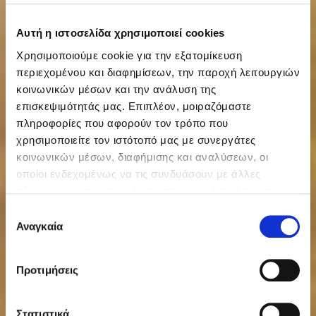
Αυτή η ιστοσελίδα χρησιμοποιεί cookies
Χρησιμοποιούμε cookie για την εξατομίκευση
περιεχομένου και διαφημίσεων, την παροχή λειτουργιών
κοινωνικών μέσων και την ανάλυση της
επισκεψιμότητάς μας. Επιπλέον, μοιραζόμαστε
πληροφορίες που αφορούν τον τρόπο που
χρησιμοποιείτε τον ιστότοπό μας με συνεργάτες
κοινωνικών μέσων, διαφήμισης και αναλύσεων, οι
οποίοι ενδεχομένως να τις συνδυάσουν με άλλες
πληροφορίες που τους έχετε παραχωρήσει ή τις οποίες
έχουν συλλέξει σε σχέση με την από μέρους σας χρήση
Επιλογή
των υπηρεσιών τους.
Αναγκαία
συγκατάθεσης
Προτιμήσεις
Στατιστικά